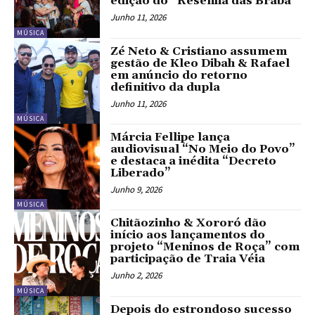
edição do “Resenha das Braba”
Junho 11, 2026
MÚSICA
Zé Neto & Cristiano assumem
gestão de Kleo Dibah & Rafael
em anúncio do retorno
definitivo da dupla
Junho 11, 2026
MÚSICA
Márcia Fellipe lança
audiovisual “No Meio do Povo”
e destaca a inédita “Decreto
Liberado”
Junho 9, 2026
MÚSICA
Chitãozinho & Xororó dão
início aos lançamentos do
projeto “Meninos de Roça” com
participação de Traia Véia
Junho 2, 2026
MÚSICA
Depois do estrondoso sucesso