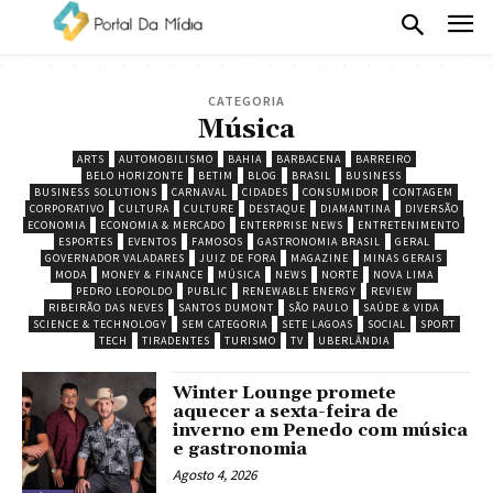
CATEGORIA
Música
ARTS
AUTOMOBILISMO
BAHIA
BARBACENA
BARREIRO
BELO HORIZONTE
BETIM
BLOG
BRASIL
BUSINESS
BUSINESS SOLUTIONS
CARNAVAL
CIDADES
CONSUMIDOR
CONTAGEM
CORPORATIVO
CULTURA
CULTURE
DESTAQUE
DIAMANTINA
DIVERSÃO
ECONOMIA
ECONOMIA & MERCADO
ENTERPRISE NEWS
ENTRETENIMENTO
ESPORTES
EVENTOS
FAMOSOS
GASTRONOMIA BRASIL
GERAL
GOVERNADOR VALADARES
JUIZ DE FORA
MAGAZINE
MINAS GERAIS
MODA
MONEY & FINANCE
MÚSICA
NEWS
NORTE
NOVA LIMA
PEDRO LEOPOLDO
PUBLIC
RENEWABLE ENERGY
REVIEW
RIBEIRÃO DAS NEVES
SANTOS DUMONT
SÃO PAULO
SAÚDE & VIDA
SCIENCE & TECHNOLOGY
SEM CATEGORIA
SETE LAGOAS
SOCIAL
SPORT
TECH
TIRADENTES
TURISMO
TV
UBERLÂNDIA
Winter Lounge promete
aquecer a sexta-feira de
inverno em Penedo com música
e gastronomia
Agosto 4, 2026