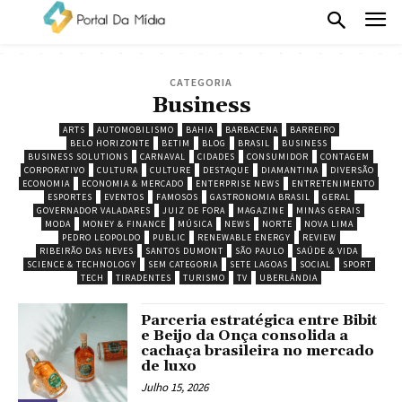
CATEGORIA
Business
ARTS
AUTOMOBILISMO
BAHIA
BARBACENA
BARREIRO
BELO HORIZONTE
BETIM
BLOG
BRASIL
BUSINESS
BUSINESS SOLUTIONS
CARNAVAL
CIDADES
CONSUMIDOR
CONTAGEM
CORPORATIVO
CULTURA
CULTURE
DESTAQUE
DIAMANTINA
DIVERSÃO
ECONOMIA
ECONOMIA & MERCADO
ENTERPRISE NEWS
ENTRETENIMENTO
ESPORTES
EVENTOS
FAMOSOS
GASTRONOMIA BRASIL
GERAL
GOVERNADOR VALADARES
JUIZ DE FORA
MAGAZINE
MINAS GERAIS
MODA
MONEY & FINANCE
MÚSICA
NEWS
NORTE
NOVA LIMA
PEDRO LEOPOLDO
PUBLIC
RENEWABLE ENERGY
REVIEW
RIBEIRÃO DAS NEVES
SANTOS DUMONT
SÃO PAULO
SAÚDE & VIDA
SCIENCE & TECHNOLOGY
SEM CATEGORIA
SETE LAGOAS
SOCIAL
SPORT
TECH
TIRADENTES
TURISMO
TV
UBERLÂNDIA
Parceria estratégica entre Bibit
e Beijo da Onça consolida a
cachaça brasileira no mercado
de luxo
Julho 15, 2026