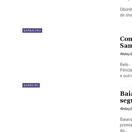
Dilsinho - Ginho C
BARBACENA
Com
Sam
Redaçã
Belo - Divulgação. No 
Péricl
e outr
BARREIRO
Bai
seg
Redaçã
Baianas Ozadas
premia
do...