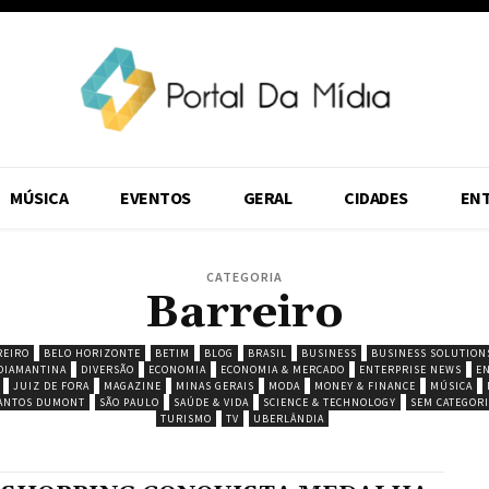
MÚSICA
EVENTOS
GERAL
CIDADES
EN
CATEGORIA
Barreiro
REIRO
BELO HORIZONTE
BETIM
BLOG
BRASIL
BUSINESS
BUSINESS SOLUTION
DIAMANTINA
DIVERSÃO
ECONOMIA
ECONOMIA & MERCADO
ENTERPRISE NEWS
E
JUIZ DE FORA
MAGAZINE
MINAS GERAIS
MODA
MONEY & FINANCE
MÚSICA
ANTOS DUMONT
SÃO PAULO
SAÚDE & VIDA
SCIENCE & TECHNOLOGY
SEM CATEGORI
TURISMO
TV
UBERLÂNDIA