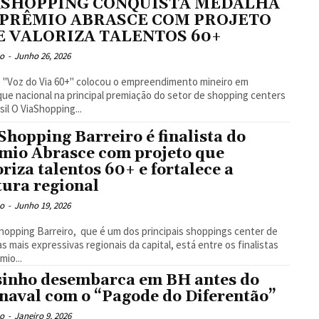
ASHOPPING CONQUISTA MEDALHA
 PRÊMIO ABRASCE COM PROJETO
E VALORIZA TALENTOS 60+
o
-
Junho 26, 2026
 "Voz do Via 60+" colocou o empreendimento mineiro em
ue nacional na principal premiação do setor de shopping centers
do Brasil O ViaShopping...
Shopping Barreiro é finalista do
mio Abrasce com projeto que
oriza talentos 60+ e fortalece a
tura regional
o
-
Junho 19, 2026
hopping Barreiro, que é um dos principais shoppings center de
s mais expressivas regionais da capital, está entre os finalistas
mio...
sinho desembarca em BH antes do
naval com o “Pagode do Diferentão”
o
-
Janeiro 9, 2026