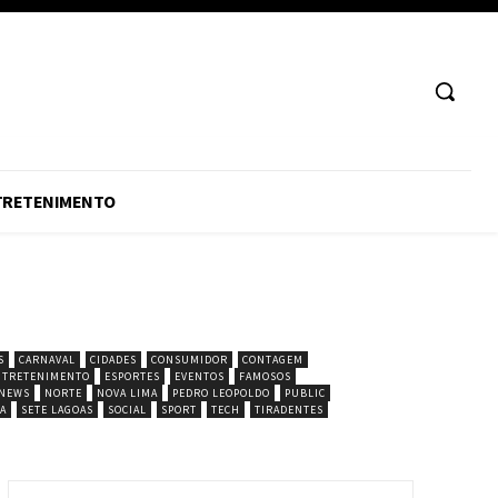
TRETENIMENTO
S
CARNAVAL
CIDADES
CONSUMIDOR
CONTAGEM
NTRETENIMENTO
ESPORTES
EVENTOS
FAMOSOS
NEWS
NORTE
NOVA LIMA
PEDRO LEOPOLDO
PUBLIC
A
SETE LAGOAS
SOCIAL
SPORT
TECH
TIRADENTES