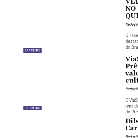
VI
NO
QU
Redaçã
O case
destaq
BARREIRO
Via
Prê
val
cul
Redaçã
O ViaS
uma da
BARREIRO
do Prê
Dil
Car
Redaçã