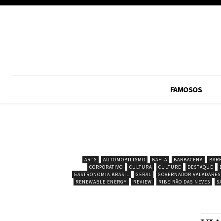
FAMOSOS
ARTS
AUTOMOBILISMO
BAHIA
BARBACENA
BAR
CORPORATIVO
CULTURA
CULTURE
DESTAQUE
GASTRONOMIA BRASIL
GERAL
GOVERNADOR VALADARES
RENEWABLE ENERGY
REVIEW
RIBEIRÃO DAS NEVES
S