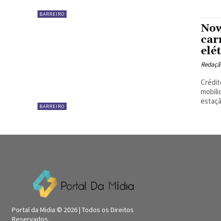
BARREIRO
Now
car
elé
Redaçã
Crédito: Felipe 
mobili
estaçã
BARREIRO
Portal da Midia © 2026 | Todos os Direitos
Reservados.