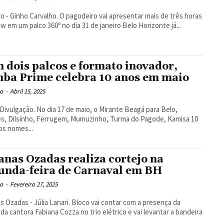
arvalho. O pagodeiro vai apresentar mais de três horas
de show em um palco 360º no dia 31 de janeiro Belo Horizonte já...
 dois palcos e formato inovador,
ba Prime celebra 10 anos em maio
o
-
Abril 15, 2025
dia 17 de maio, o Mirante Beagá para Belo,
es, Dilsinho, Ferrugem, Mumuzinho, Turma do Pagode, Kamisa 10
os nomes...
anas Ozadas realiza cortejo na
unda-feira de Carnaval em BH
o
-
Fevereiro 27, 2025
 - Júlia Lanari. Bloco vai contar com a presença da
da cantora Fabiana Cozza no trio elétrico e vai levantar a bandeira