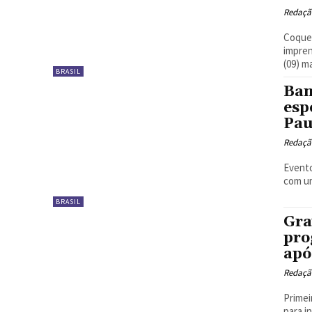
Redaçã
Coquet
imprensa a
(09) m
BRASIL
Ban
esp
Pau
Redaçã
Evento
com um
BRASIL
Gra
pro
apó
Redaçã
Primei
para i