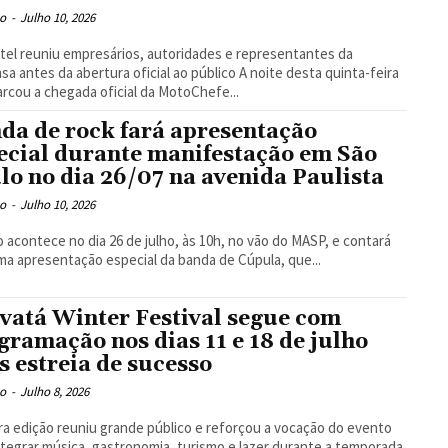
o
-
Julho 10, 2026
el reuniu empresários, autoridades e representantes da
ntes da abertura oficial ao público A noite desta quinta-feira
arcou a chegada oficial da MotoChefe...
da de rock fará apresentação
ecial durante manifestação em São
lo no dia 26/07 na avenida Paulista
o
-
Julho 10, 2026
 acontece no dia 26 de julho, às 10h, no vão do MASP, e contará
a apresentação especial da banda de Cúpula, que...
vatá Winter Festival segue com
gramação nos dias 11 e 18 de julho
s estreia de sucesso
o
-
Julho 8, 2026
ra edição reuniu grande público e reforçou a vocação do evento
ntegrar música, gastronomia, turismo e lazer durante a temporada