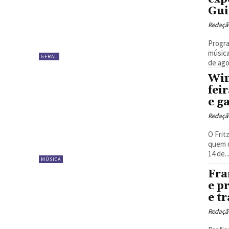
Gui
Redaçã
Progra
música
GERAL
de ago
Win
fei
e g
Redaçã
O Frit
quem d
14 de..
MÚSICA
Fra
e p
e t
Redaçã