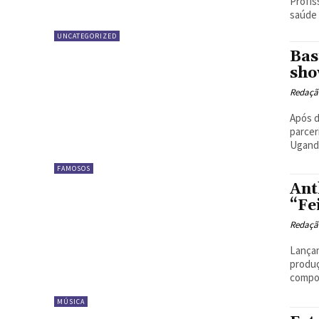
Profis
saúde
UNCATEGORIZED
Bas
sho
Redaçã
Após d
parcer
Uganda
FAMOSOS
Ant
“Fe
Redaçã
Lançam
produç
MÚSICA