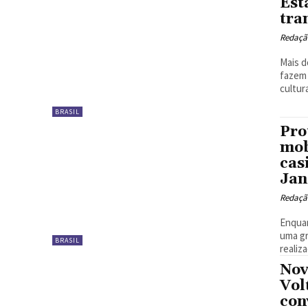
Est
tra
Redaçã
Mais d
fazem 
cultur
BRASIL
Pro
mob
cas
Jan
Redaçã
Enquan
uma gr
BRASIL
realiz
Nov
Vol
con