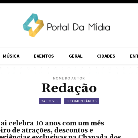
MÚSICA
EVENTOS
GERAL
CIDADES
EN
NOME DO AUTOR
Redação
24 POSTS
0 COMENTÁRIOS
ai celebra 10 anos com um mês
eiro de atrações, descontos e
eriências exclusivas na Chapada dos