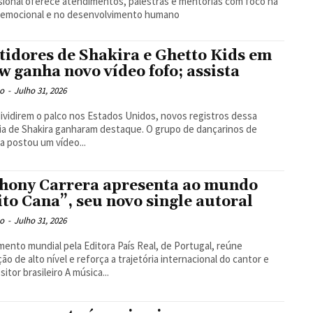
sional oferece atendimentos, palestras e mentorias com foco na
 emocional e no desenvolvimento humano
tidores de Shakira e Ghetto Kids em
w ganha novo vídeo fofo; assista
o
-
Julho 31, 2026
ividirem o palco nos Estados Unidos, novos registros dessa
ia de Shakira ganharam destaque. O grupo de dançarinos de
 postou um vídeo...
hony Carrera apresenta ao mundo
ito Cana”, seu novo single autoral
o
-
Julho 31, 2026
ento mundial pela Editora País Real, de Portugal, reúne
ão de alto nível e reforça a trajetória internacional do cantor e
compositor brasileiro A música...