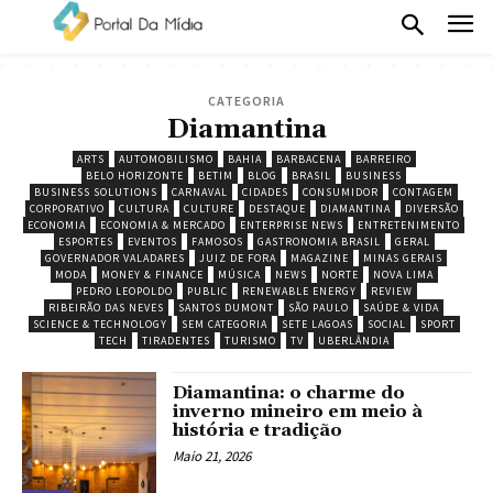
CATEGORIA
Diamantina
ARTS
AUTOMOBILISMO
BAHIA
BARBACENA
BARREIRO
BELO HORIZONTE
BETIM
BLOG
BRASIL
BUSINESS
BUSINESS SOLUTIONS
CARNAVAL
CIDADES
CONSUMIDOR
CONTAGEM
CORPORATIVO
CULTURA
CULTURE
DESTAQUE
DIAMANTINA
DIVERSÃO
ECONOMIA
ECONOMIA & MERCADO
ENTERPRISE NEWS
ENTRETENIMENTO
ESPORTES
EVENTOS
FAMOSOS
GASTRONOMIA BRASIL
GERAL
GOVERNADOR VALADARES
JUIZ DE FORA
MAGAZINE
MINAS GERAIS
MODA
MONEY & FINANCE
MÚSICA
NEWS
NORTE
NOVA LIMA
PEDRO LEOPOLDO
PUBLIC
RENEWABLE ENERGY
REVIEW
RIBEIRÃO DAS NEVES
SANTOS DUMONT
SÃO PAULO
SAÚDE & VIDA
SCIENCE & TECHNOLOGY
SEM CATEGORIA
SETE LAGOAS
SOCIAL
SPORT
TECH
TIRADENTES
TURISMO
TV
UBERLÂNDIA
Diamantina: o charme do
inverno mineiro em meio à
história e tradição
Maio 21, 2026