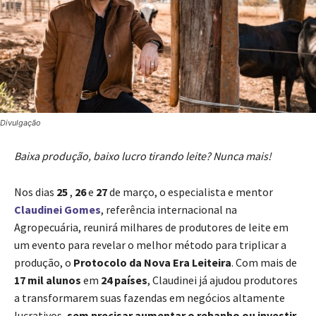
Divulgação
Baixa produção, baixo lucro tirando leite? Nunca mais!
Nos dias
25
,
26
e
27
de março, o especialista e mentor
Claudinei Gomes
, referência internacional na
Agropecuária, reunirá milhares de produtores de leite em
um evento para revelar o melhor método para triplicar a
produção, o
Protocolo da Nova Era Leiteira
. Com mais de
17 mil alunos
em
24 países
, Claudinei já ajudou produtores
a transformarem suas fazendas em negócios altamente
lucrativos,
sem precisar aumentar o rebanho ou investir