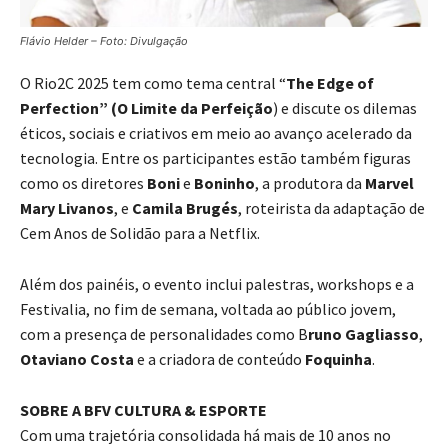
Flávio Helder – Foto: Divulgação
O Rio2C 2025 tem como tema central “
The Edge of
Perfection” (O Limite da Perfeição
) e discute os dilemas
éticos, sociais e criativos em meio ao avanço acelerado da
tecnologia. Entre os participantes estão também figuras
como os diretores
Boni
e
Boninho
, a produtora da
Marvel
Mary Livanos
, e
Camila Brugés
, roteirista da adaptação de
Cem Anos de Solidão para a Netflix.
Além dos painéis, o evento inclui palestras, workshops e a
Festivalia, no fim de semana, voltada ao público jovem,
com a presença de personalidades como B
runo Gagliasso
,
Otaviano Costa
e a criadora de conteúdo
Foquinha
.
SOBRE A BFV CULTURA & ESPORTE
Com uma trajetória consolidada há mais de 10 anos no