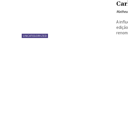
Car
Matheu
A infl
edição
renoma
UNCATEGORIZED