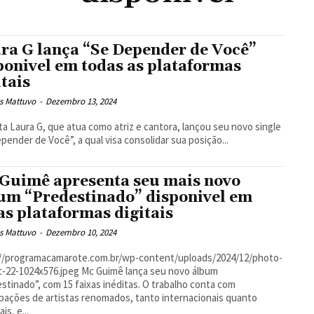
ra G lança “Se Depender de Você”
ponivel em todas as plataformas
itais
s Mattuvo
-
Dezembro 13, 2024
sta Laura G, que atua como atriz e cantora, lançou seu novo single
pender de Você”, a qual visa consolidar sua posição...
Guimê apresenta seu mais novo
um “Predestinado” disponivel em
as plataformas digitais
s Mattuvo
-
Dezembro 10, 2024
://programacamarote.com.br/wp-content/uploads/2024/12/photo-
4x576.jpeg Mc Guimê lança seu novo álbum
stinado”, com 15 faixas inéditas. O trabalho conta com
ipações de artistas renomados, tanto internacionais quanto
is, e...