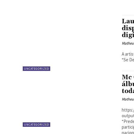
Lau
dis
dig
Matheu
A arti
“Se De
UNCATEGORIZED
Mc 
álb
tod
Matheu
https
output-22-102
“Prede
UNCATEGORIZED
partic
naciona