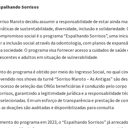
palhando Sorrisos
rriso Maroto decidiu assumir a responsabilidade de estar ainda ma
áticas de sustentabilidade, diversidade, inclusão e solidariedade. 
ompromisso social é o programa “Espalhando Sorrisos”, uma inicia
 a inclusão social através da odontologia, com planos de expans
da sociedade. O programa visa fornecer acesso a cuidados de saúde 
lescentes e adultos em situação de vulnerabilidade.
to do programa é obtido por meio do Ingresso Social, no qual cinc
 vendido nos shows da turnê “Sorriso Maroto – As Antigas” são des
 processo de seleção das ONGs beneficiárias é conduzido pelo corpo
risos, garantindo a legitimidade jurídica e a responsabilidade té
selecionadas. Em um esforço de transparência e prestação de con
 as doações são auditadas e disponibilizadas para consulta.
mento do programa em 2023, o “Espalhando Sorrisos” já arrecado