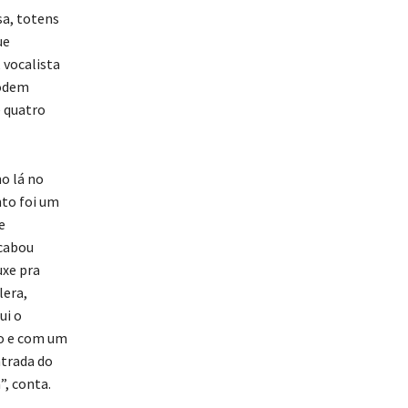
sa, totens
ue
 vocalista
podem
 quatro
o lá no
to foi um
e
Acabou
uxe pra
lera,
ui o
vo e com um
ntrada do
”, conta.