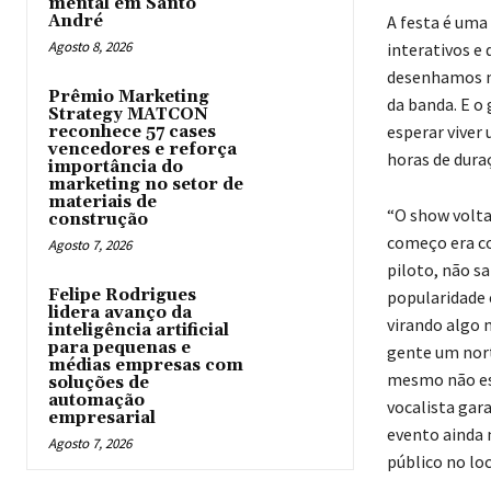
mental em Santo
André
A festa é uma 
Agosto 8, 2026
interativos e
desenhamos no
Prêmio Marketing
da banda. E o
Strategy MATCON
esperar viver
reconhece 57 cases
vencedores e reforça
horas de dura
importância do
marketing no setor de
materiais de
“O show volta
construção
começo era co
Agosto 7, 2026
piloto, não s
Felipe Rodrigues
popularidade 
lidera avanço da
virando algo 
inteligência artificial
para pequenas e
gente um nort
médias empresas com
mesmo não es
soluções de
automação
vocalista gar
empresarial
evento ainda 
Agosto 7, 2026
público no loc