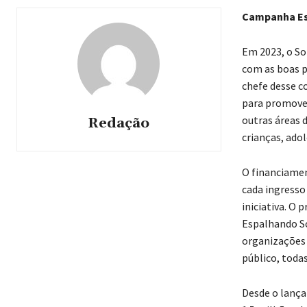
Campanha Es
Em 2023, o So
com as boas pr
chefe desse c
para promover
outras áreas 
Redação
crianças, ado
O financiamen
cada ingresso
iniciativa. O
Espalhando Sor
organizações 
público, todas
Desde o lança