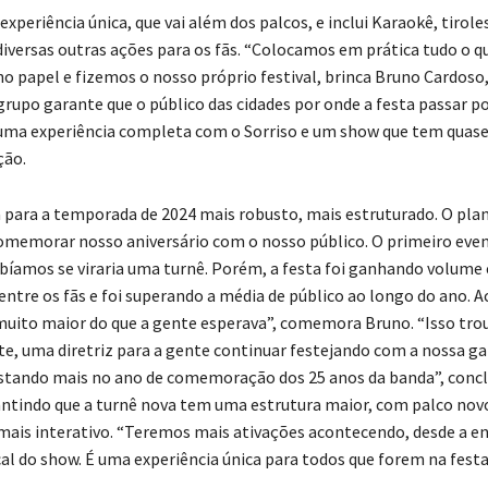
experiência única, que vai além dos palcos, e inclui Karaokê, tirole
 diversas outras ações para os fãs. “Colocamos em prática tudo o q
 papel e fizemos o nosso próprio festival, brinca Bruno Cardoso,
 grupo garante que o público das cidades por onde a festa passar 
 uma experiência completa com o Sorriso e um show que tem quase
ção.
 para a temporada de 2024 mais robusto, mais estruturado. O plan
memorar nosso aniversário com o nosso público. O primeiro even
abíamos se viraria uma turnê. Porém, a festa foi ganhando volume 
entre os fãs e foi superando a média de público ao longo do ano. 
muito maior do que a gente esperava”, comemora Bruno. “Isso tro
e, uma diretriz para a gente continuar festejando com a nossa ga
tando mais no ano de comemoração dos 25 anos da banda”, concl
antindo que a turnê nova tem uma estrutura maior, com palco no
mais interativo. “Teremos mais ativações acontecendo, desde a e
al do show. É uma experiência única para todos que forem na festa