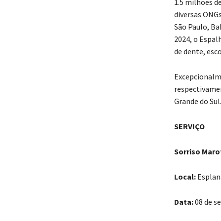
1.5 milhões d
diversas ONGs 
São Paulo, Ba
2024, o Espal
de dente, esco
Excepcionalme
respectivamen
Grande do Sul
SERVIÇO
Sorriso Maro
Local:
Esplana
Data:
08 de s