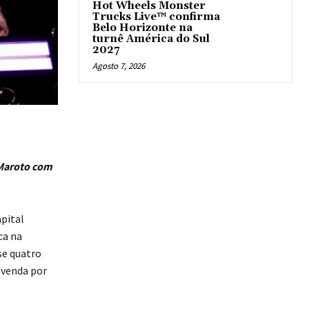
Hot Wheels Monster
Trucks Live™ confirma
Belo Horizonte na
turnê América do Sul
2027
Agosto 7, 2026
 Maroto com
apital
ca na
se quatro
 venda por