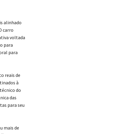
is alinhado
O carro
tiva voltada
ão para
oral para
o reais de
tinados à
 técnico do
cnica das
tas para seu
u mais de