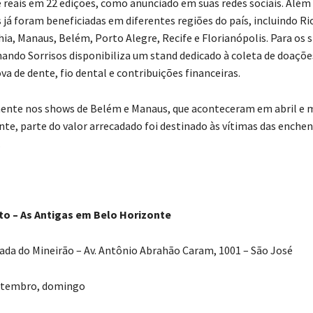
e reais em 22 edições, como anunciado em suas redes sociais. Além 
já foram beneficiadas em diferentes regiões do país, incluindo Ri
hia, Manaus, Belém, Porto Alegre, Recife e Florianópolis. Para os 
hando Sorrisos disponibiliza um stand dedicado à coleta de doaçõe
va de dente, fio dental e contribuições financeiras.
nte nos shows de Belém e Manaus, que aconteceram em abril e m
te, parte do valor arrecadado foi destinado às vítimas das enchen
.
to – As Antigas em Belo Horizonte
da do Mineirão – Av. Antônio Abrahão Caram, 1001 – São José
etembro, domingo