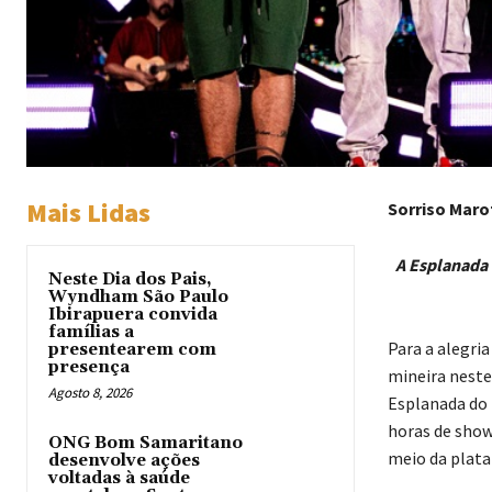
Mais Lidas
Sorriso Marot
A Esplanada 
Neste Dia dos Pais,
Wyndham São Paulo
Ibirapuera convida
famílias a
Para a alegria
presentearem com
presença
mineira neste
Agosto 8, 2026
Esplanada do 
horas de show
ONG Bom Samaritano
meio da plat
desenvolve ações
voltadas à saúde