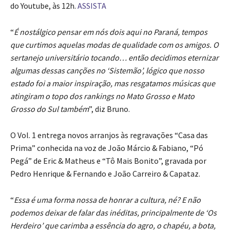
do Youtube, às 12h.
ASSISTA
“
É nostálgico pensar em nós dois aqui no Paraná, tempos
que curtimos aquelas modas de qualidade com os amigos. O
sertanejo universitário tocando… então decidimos eternizar
algumas dessas canções no ‘Sistemão’, lógico que nosso
estado foi a maior inspiração, mas resgatamos músicas que
atingiram o topo dos rankings no Mato Grosso e Mato
Grosso do Sul também
”, diz Bruno.
O Vol. 1 entrega novos arranjos às regravações “Casa das
Prima” conhecida na voz de João Márcio & Fabiano, “Pó
Pegá” de Eric & Matheus e “Tô Mais Bonito”, gravada por
Pedro Henrique & Fernando e João Carreiro & Capataz.
“
Essa é uma forma nossa de honrar a cultura, né? E não
podemos deixar de falar das inéditas, principalmente de ‘Os
Herdeiro’ que carimba a essência do agro, o chapéu, a bota,