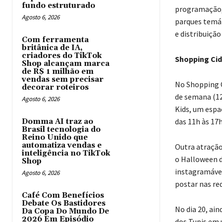
fundo estruturado
programação, h
Agosto 6, 2026
parques temáti
e distribuição
Com ferramenta
britânica de IA,
criadores do TikTok
Shopping Ci
Shop alcançam marca
de R$ 1 milhão em
vendas sem precisar
No Shopping C
decorar roteiros
de semana (12
Agosto 6, 2026
Kids, um espa
das 11h às 17h
Domma AI traz ao
Brasil tecnologia do
Reino Unido que
automatiza vendas e
Outra atração
inteligência no TikTok
o Halloween d
Shop
instagramávei
Agosto 6, 2026
postar nas re
Café Com Benefícios
Debate Os Bastidores
No dia 20, ai
Da Copa Do Mundo De
2026 Em Episódio
dos Tupis em 