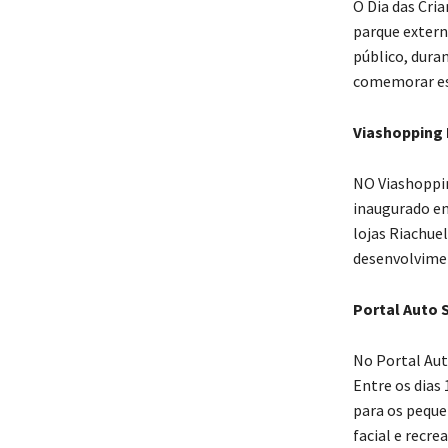
O Dia das Cria
parque extern
público, dura
comemorar ess
Viashopping 
NO Viashopping
inaugurado em
lojas Riachuel
desenvolvimen
Portal Auto 
No Portal Aut
Entre os dias
para os pequen
facial e recr