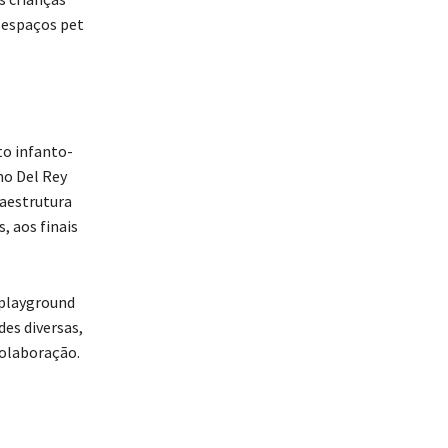
, espaços pet
o infanto-
nho Del Rey
raestrutura
, aos finais
) playground
es diversas,
colaboração.