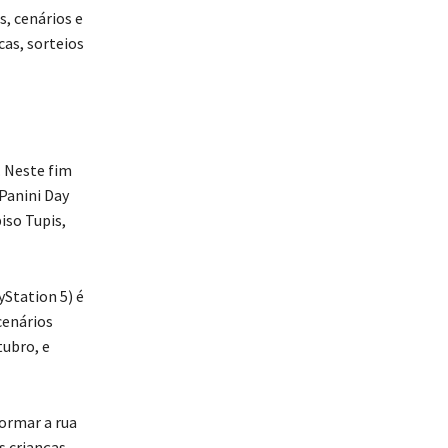
s, cenários e
cas, sorteios
 Neste fim
Panini Day
iso Tupis,
yStation 5) é
cenários
tubro, e
formar a rua
s crianças