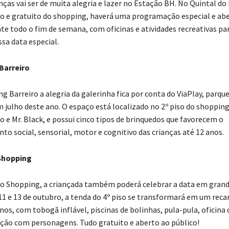
nças vai ser de muita alegria e lazer no Estação BH. No Quintal do
o e gratuito do shopping, haverá uma programação especial e abe
nte todo o fim de semana, com oficinas e atividades recreativas pa
a data especial.
Barreiro
 Barreiro a alegria da galerinha fica por conta do ViaPlay, parque
 julho deste ano. O espaço está localizado no 2º piso do shopping
o e Mr. Black, e possui cinco tipos de brinquedos que favorecem o
to social, sensorial, motor e cognitivo das crianças até 12 anos.
Shopping
o Shopping, a criançada também poderá celebrar a data em grande
 11 e 13 de outubro, a tenda do 4º piso se transformará em um reca
os, com tobogã inflável, piscinas de bolinhas, pula-pula, oficina 
eação com personagens. Tudo gratuito e aberto ao público!