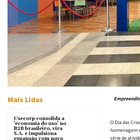
Mais Lidas
Empreendime
Usecorp consolida a
O Dia das Cri
‘economia do uso’ no
B2B brasileiro, vira
homenagem no
S.A. e impulsiona
série de ativ
expansão com novo