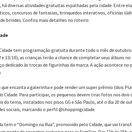
á diversas atividades gratuitas espalhadas pela cidade. Entre ela
cos, concursos de fantasias, brinquedos interativos, oficinas lúdi
 de brindes. Confira mais detalhes no roteiro:
dade
idade tem programação gratuita durante todo o mês de outubro.
 e 13/10), as crianças terão a chance de completar seus álbuns no 
ço dedicado às trocas de figurinhas da marca. A ação acontece no p
.
 que encanta a galerinha e pode render um super prêmio (dois Pla
o Cidade. Para participar, os pequenos devem tirar fotos nos dois 
s do tema, instalados nos pisos GG e São Paulo, até o dia 20 de ou
des sociais, marcando o perfil @shoppingcidade.
nda tem o “Domingo na Rua”, promovido pelo Cidade, que vai trans
um ponto de encontro exclusivo para as famílias. Das 11h às 15h, a