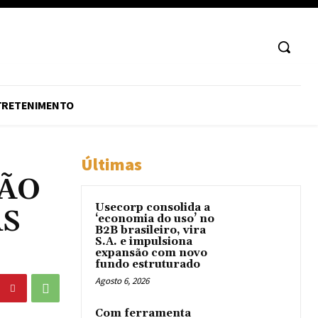
TRETENIMENTO
Últimas
ÇÃO
Usecorp consolida a
AS
‘economia do uso’ no
B2B brasileiro, vira
S.A. e impulsiona
expansão com novo
fundo estruturado
Agosto 6, 2026
Com ferramenta