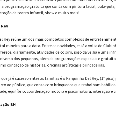
r a programação gratuita que conta com pintura facial, pula-pula
ntação de teatro infantil, show e muito mais!
 Rey
el Rey reúne um dos mais completos complexos de entreteniment
ital mineira para a data. Entre as novidades, está a volta do Clubi
oferece, diariamente, atividades de colorir, jogo da velha e uma inf
niverso dos pequenos, além de programações especiais e gratuitas
o contação de histórias, oficinas artísticas e brincadeiras.
que já é sucesso entre as famílias é o Parquinho Del Rey, (1º piso
erto ao público, que conta com brinquedos que trabalham habilidad
de, equilíbrio, coordenação motora e psicomotora, interação e 
tação BH