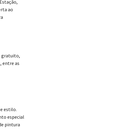
 Estação,
rta ao
ra
 gratuito,
, entre as
 estilo.
nto especial
de pintura