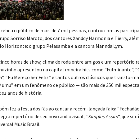
ecebeu o público de mais de 7 mil pessoas, contou com as particip
grupo Sorriso Maroto, dos cantores Xanddy Harmonia e Tierry, além
elo Horizonte: o grupo Pelasamba e a cantora Mannda Lym.
inco horas de show, clima de roda entre amigos e um repertório r
uzinho apresentou na capital mineira hits como “Fulminante”, “
la”, “Eu Mereço Ser Feliz” e tantos outros clássicos que transform
Mumu” em um fenômeno de público — são mais de 350 mil especta
ez anos de história.
ém fez a festa dos fãs ao cantar a recém-lançada faixa “Fechadã
egra repertório de seu novo audiovisual, “
Simples Assim
”, que se
versal Music Brasil.