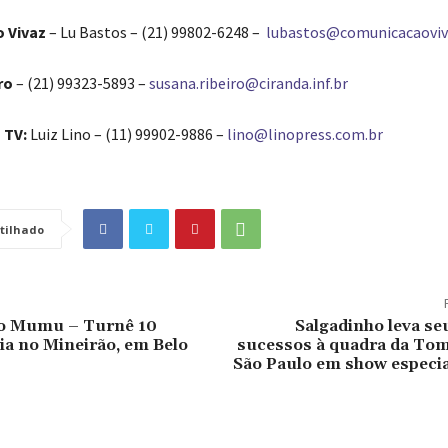
 Vivaz
– Lu Bastos – (21) 99802-6248 –
lubastos@comunicacaovi
ro
– (21) 99323-5893 –
susana.ribeiro@ciranda.inf.br
 TV:
Luiz Lino – (11) 99902-9886 –
lino@linopress.com.br
tilhado
o Mumu – Turnê 10
Salgadinho leva se
ia no Mineirão, em Belo
sucessos à quadra da To
São Paulo em show especia