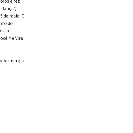
los e fez
ndança”,
 5 de maio. O
nto do
ista.
ocê Me Vira
uela energia