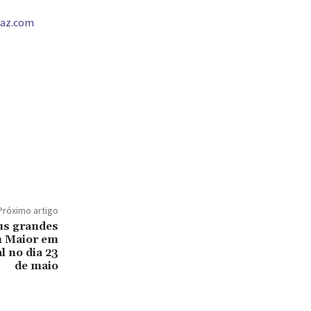
vaz.com
Próximo artigo
us grandes
m Maior em
l no dia 23
de maio