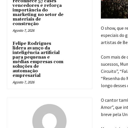
reconhece 57 cases
vencedores e reforça
importância do
marketing no setor de
materiais de
construção
O show, que r
Agosto 7, 2026
especiais do 
artistas de B
Felipe Rodrigues
lidera avanço da
inteligência artificial
Com mais de c
para pequenas e
médias empresas com
sucessos, Mum
soluções de
automação
Circuito”, “Fa
empresarial
“Resenha do 
Agosto 7, 2026
longo desses d
O cantor tamb
Amor”, que int
breve pela Uni