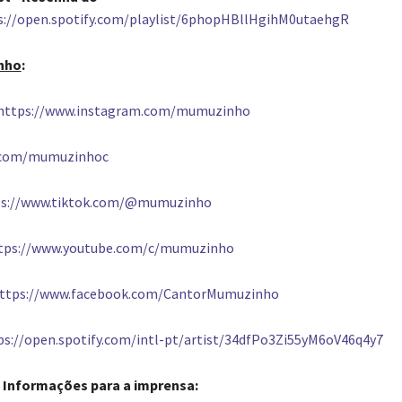
s://open.spotify.com/playlist/6phopHBllHgihM0utaehgR
nho
:
https://www.instagram.com/mumuzinho
x.com/mumuzinhoc
ps://www.tiktok.com/@mumuzinho
tps://www.youtube.com/c/mumuzinho
ttps://www.facebook.com/CantorMumuzinho
ps://open.spotify.com/intl-pt/artist/34dfPo3Zi55yM6oV46q4y7
Informações para a imprensa: