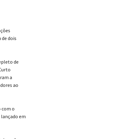
ações
 de dois
epleto de
Curto
aram a
dores ao
o com o
rá lançado em