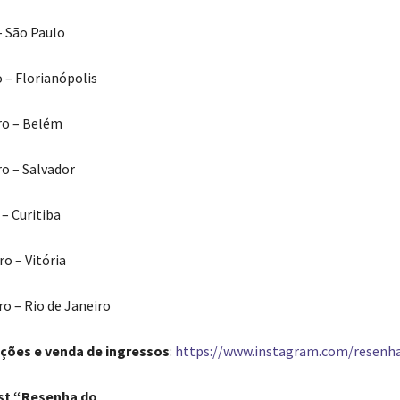
– São Paulo
 – Florianópolis
ro – Belém
o – Salvador
– Curitiba
o – Vitória
o – Rio de Janeiro
ções e venda de ingressos
:
https://www.instagram.com/resen
ist “Resenha do