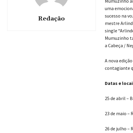
Mumuzinho ai
uma emociona
sucesso na vo
Redação
mestre Arlin
single “Arlind
Mumuzinho tam
a Cabeça / Ne
A nova edição
contagiante q
Datas e locai
25 de abril –
23 de maio – 
26 de julho – 