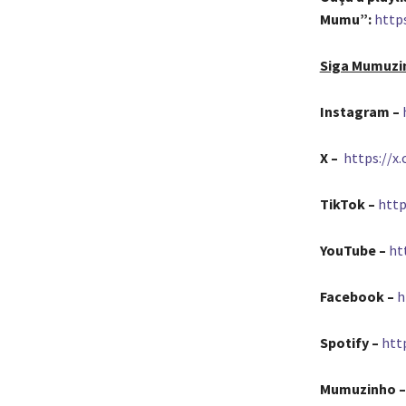
Mumu”:
http
Siga Mumuzi
Instagram –
X –
https://
TikTok –
htt
YouTube –
ht
Facebook
–
h
Spotify
–
htt
Mumuzinho – 