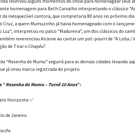
nda reservou alguns momentos do show para homenagear seus ído
nte homenagem para Beth Carvalho interpretando o clássico “A
z da inesquecível cantora, que completaria 80 anos no próximo dia
do Cruz, a quem Mumuzinho já havia homenageado com o lançame
o Luz”, interpretou no palco “Madureira”, um dos clássicos do samb
bém reverenciou Alcione ao cantar um pot-pourri de “A Loba / V
gão de Tirar o Chapéu”.
 da “Resenha do Mumu” seguirá para as demais cidades levando aq
ue já virou marca registrada do projeto.
s “
Resenha do Mumu – Turnê 10 Anos
”:
 Belo Horizonte ✅
Rio de Janeiro
Recife