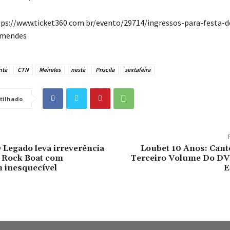
tps://www.ticket360.com.br/evento/29714/ingressos-para-festa-
mendes
nta
CTN
Meireles
nesta
Priscila
sextafeira
tilhado
Legado leva irreverência
Loubet 10 Anos: Cant
9 Rock Boat com
Terceiro Volume Do D
inesquecível
E