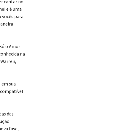
er cantar no
ei e é uma
o vocês para
maneira
“Só o Amor
conhecida na
 Warren,
o em sua
a compatível
das das
dução
nova fase,