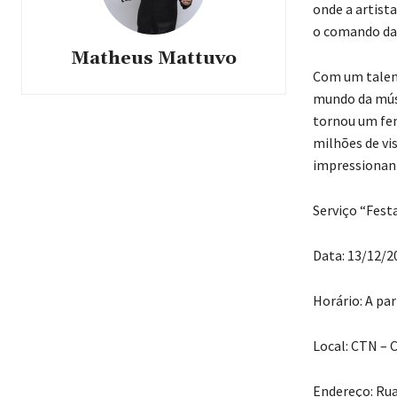
onde a artista
o comando da 
Matheus Mattuvo
Com um talent
mundo da músi
tornou um fen
milhões de vi
impressionant
Serviço “Fest
Data: 13/12/20
Horário: A par
Local: CTN – 
Endereço: Rua