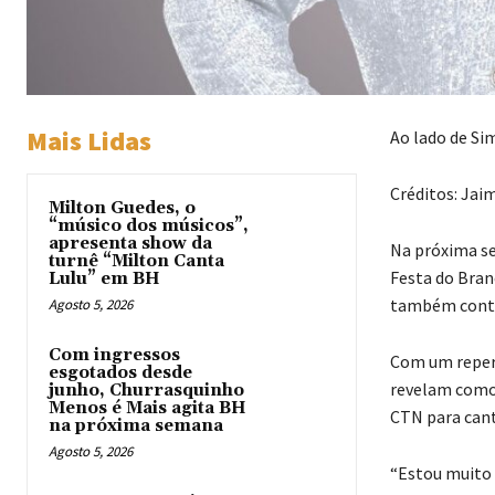
Mais Lidas
Ao lado de Si
Créditos: Ja
Milton Guedes, o
“músico dos músicos”,
apresenta show da
Na próxima sex
turnê “Milton Canta
Festa do Bran
Lulu” em BH
também contar
Agosto 5, 2026
Com ingressos
Com um repert
esgotados desde
revelam como 
junho, Churrasquinho
Menos é Mais agita BH
CTN para cant
na próxima semana
Agosto 5, 2026
“Estou muito 