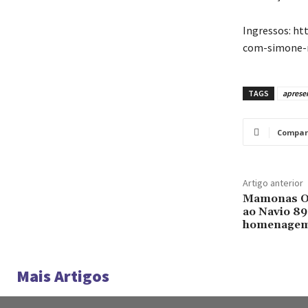
Ingressos: ht
com-simone-
TAGS
aprese
Compar
Artigo anterior
Mamonas O 
ao Navio 8
homenagem 
Mais Artigos