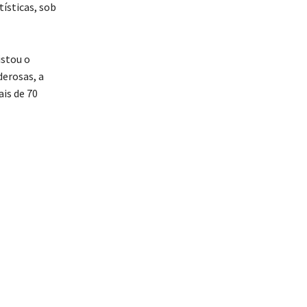
tísticas, sob
istou o
erosas, a
is de 70