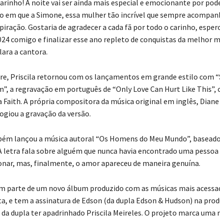
arinho! A noite vai ser ainda mais especial e emocionante por pod
em que a Simone, essa mulher tão incrível que sempre acompanh
piração. Gostaria de agradecer a cada fã por todo o carinho, esper
24 comigo e finalizar esse ano repleto de conquistas da melhor 
clara a cantora.
e, Priscila retornou com os lançamentos em grande estilo com 
”, a regravação em português de “Only Love Can Hurt Like This”, 
 Faith. A própria compositora da música original em inglês, Diane
logiou a gravação da versão.
bém lançou a música autoral “Os Homens do Meu Mundo”, basead
. A letra fala sobre alguém que nunca havia encontrado uma pesso
ionar, mas, finalmente, o amor apareceu de maneira genuína.
em parte de um novo álbum produzido com as músicas mais acessa
sta, e tem a assinatura de Edson (da dupla Edson & Hudson) na pro
 da dupla ter apadrinhado Priscila Meireles. O projeto marca uma 