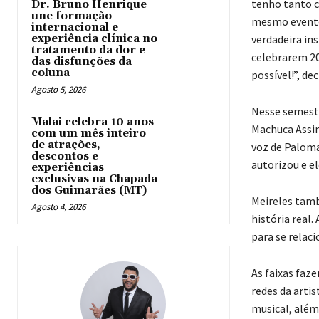
tenho tanto c
Dr. Bruno Henrique
une formação
mesmo evento 
internacional e
experiência clínica no
verdadeira ins
tratamento da dor e
celebrarem 20
das disfunções da
coluna
possível!”, de
Agosto 5, 2026
Nesse semestr
Malai celebra 10 anos
Machuca Assim
com um mês inteiro
de atrações,
voz de Paloma
descontos e
autorizou e e
experiências
exclusivas na Chapada
dos Guimarães (MT)
Meireles tam
Agosto 4, 2026
história real
para se relac
As faixas faz
redes da arti
musical, além