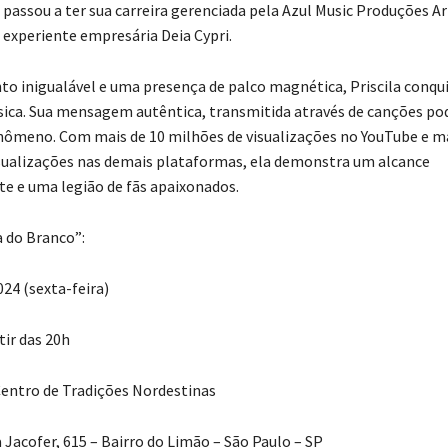
 passou a ter sua carreira gerenciada pela Azul Music Produções Ar
experiente empresária Deia Cypri.
o inigualável e uma presença de palco magnética, Priscila conqu
ca. Sua mensagem autêntica, transmitida através de canções pod
ômeno. Com mais de 10 milhões de visualizações no YouTube e ma
sualizações nas demais plataformas, ela demonstra um alcance
e e uma legião de fãs apaixonados.
a do Branco”:
24 (sexta-feira)
tir das 20h
Centro de Tradições Nordestinas
 Jacofer, 615 – Bairro do Limão – São Paulo – SP