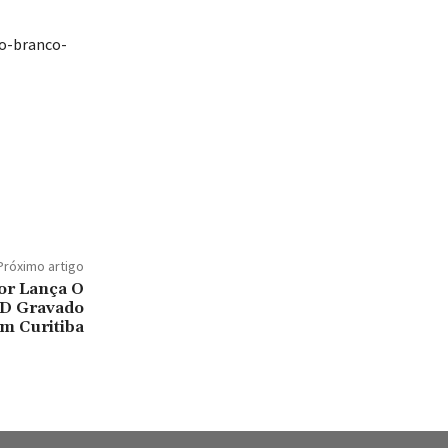
do-branco-
Próximo artigo
or Lança O
VD Gravado
m Curitiba