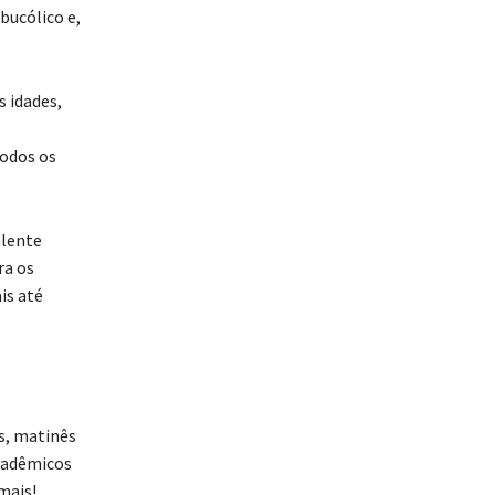
bucólico e,
 idades,
todos os
elente
ra os
is até
s, matinês
cadêmicos
mais!