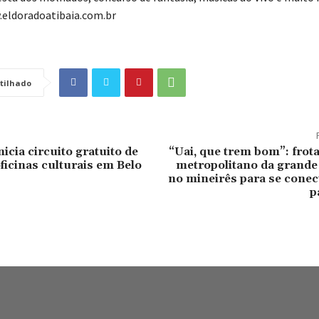
.eldoradoatibaia.com.br
tilhado
icia circuito gratuito de
“Uai, que trem bom”: frot
oficinas culturais em Belo
metropolitano da grande
no mineirês para se conec
p