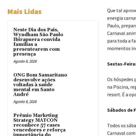
Mais Lidas
Que tal aprov
energia carna
Paulo, prepar
Neste Dia dos Pais,
Carnaval anim
Wyndham São Paulo
Ibirapuera convida
para toda a fa
famílias a
momentos ines
presentearem com
presença
Agosto 8, 2026
Sextas-Feira
ONG Bom Samaritano
Os hóspedes 
desenvolve ações
voltadas à saúde
na Piscina, r
mental em Santo
resort. É a op
André
Agosto 8, 2026
Sábados de F
Prêmio Marketing
Strategy MATCON
reconhece 57 cases
Todos os sába
vencedores e reforça
Carnaval com 
importância do