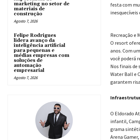
marketing no setor de
festa com mui
materiais de
inesquecíveis
construção
Agosto 7, 2026
Recreação e M
Felipe Rodrigues
lidera avanço da
O resort ofer
inteligência artificial
para pequenas e
anos. Com uma 
médias empresas com
você poderá r
soluções de
automação
Nos finais d
empresarial
Water Ball e C
Agosto 7, 2026
garantem risa
Infraestrutu
O Eldorado At
infantil, Cam
grama sintéti
Arena Gamer, 