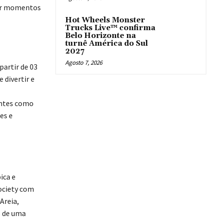
lhar momentos
Hot Wheels Monster
Trucks Live™ confirma
Belo Horizonte na
turnê América do Sul
2027
Agosto 7, 2026
partir de 03
 divertir e
antes como
es e
ica e
ociety com
 Areia,
o de uma