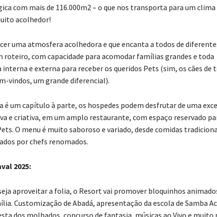
gica com mais de 116.000m2 – o que nos transporta para um clima 
uito acolhedor!
cer uma atmosfera acolhedora e que encanta a todos de diferentes
m roteiro, com capacidade para acomodar famílias grandes e toda
 interna e externa para receber os queridos Pets (sim, os cães de 
m-vindos, um grande diferencial).
 é um capítulo à parte, os hospedes podem desfrutar de uma exc
tiva e criativa, em um amplo restaurante, com espaço reservado pa
ets. O menu é muito saboroso e variado, desde comidas tradiciona
ados por chefs renomados.
val 2025:
eja aproveitar a folia, o Resort vai promover bloquinhos animado
ília. Customização de Abadá, apresentação da escola de Samba A
esta dos molhados, concurso de fantasia, músicas ao Vivo e muito 