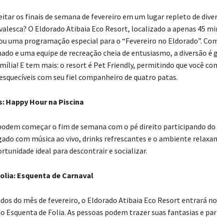
eitar os finais de semana de fevereiro em um lugar repleto de dive
valesca? O Eldorado Atibaia Eco Resort, localizado a apenas 45 m
ou uma programação especial para o “Fevereiro no Eldorado”. Com
ado e uma equipe de recreação cheia de entusiasmo, a diversão é 
mília! E tem mais: o resort é Pet Friendly, permitindo que você c
quecíveis com seu fiel companheiro de quatro patas.
s: Happy Hour na Piscina
podem começar o fim de semana com o pé direito participando do
egado com música ao vivo, drinks refrescantes e o ambiente relaxa
ortunidade ideal para descontrair e socializar.
olia: Esquenta de Carnaval
dos do mês de fevereiro, o Eldorado Atibaia Eco Resort entrará no
o Esquenta de Folia. As pessoas podem trazer suas fantasias e par