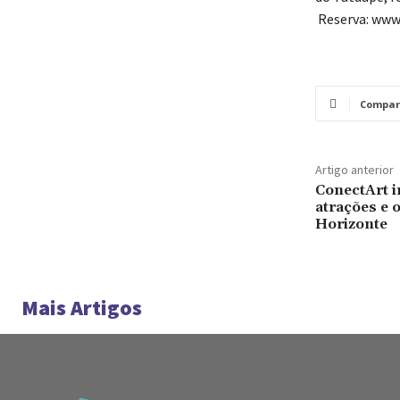
Reserva: www
Compar
Artigo anterior
ConectArt in
atrações e 
Horizonte
Mais Artigos