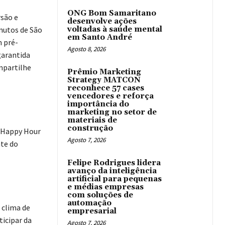
ONG Bom Samaritano
rsão e
desenvolve ações
inutos de São
voltadas à saúde mental
em Santo André
 pré-
Agosto 8, 2026
garantida
ompartilhe
Prêmio Marketing
Strategy MATCON
reconhece 57 cases
vencedores e reforça
importância do
marketing no setor de
materiais de
construção
 Happy Hour
Agosto 7, 2026
nte do
Felipe Rodrigues lidera
avanço da inteligência
artificial para pequenas
e médias empresas
com soluções de
automação
 clima de
empresarial
ticipar da
Agosto 7, 2026