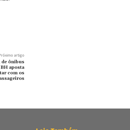
Próximo artigo
a de ônibus
 BH aposta
tar com os
assageiros