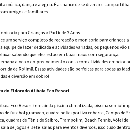
ta música, dança e alegria. É a chance de se divertir e comparti
 com amigos e familiares.
onitoria para Crianças a Partir de 3 Anos
ece um serviço completo de recreação e monitoria para crianças a 
equipe de lazer dedicada e atividades variadas, os pequenos vão se
elaxar sabendo que eles estão em boas mãos com segurança.
e semana ainda o empreendimento conta com atividades emocion
orrida de Rolimã. Essas atividades são perfeitas para todas as idad
das e diversão em dobro!
ra do Eldorado Atibaia Eco Resort
ibaia Eco Resort tem ainda piscina climatizada, piscina semiolímp
po de futebol gramado, quadra poliesportiva coberta, Campo de S
ca, quadras de Tênis de Saibro, Trampolim, Beach Tennis, Vôlei de
sala de jogos e sete salas para eventos diversos, isso tudo dentr