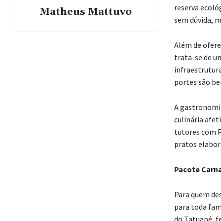
reserva ecoló
Matheus Mattuvo
sem dúvida, m
Além de ofere
trata-se de u
infraestrutura
portes são be
A gastronomia
culinária afe
tutores com P
pratos elabor
Pacote Carna
Para quem des
para toda fam
do Tatuapé, f