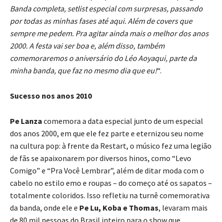
Banda completa, setlist especial com surpresas, passando
por todas as minhas fases até aqui. Além de covers que
sempre me pedem. Pra agitar ainda mais o melhor dos anos
2000. A festa vai ser boa e, além disso, também
comemoraremos o aniversário do Léo Aoyaqui, parte da
minha banda, que faz no mesmo dia que eu!
“.
Sucesso nos anos 2010
Pe Lanza
comemora a data especial junto de um especial
dos anos 2000, em que ele fez parte e eternizou seu nome
na cultura pop: à frente da Restart, o músico fez uma legião
de fãs se apaixonarem por diversos hinos, como “Levo
Comigo” e “Pra Você Lembrar”, além de ditar moda com o
cabelo no estilo emo e roupas – do começo até os sapatos –
totalmente coloridos. Isso refletiu na turnê comemorativa
da banda, onde ele e
Pe Lu, Koba e Thomas
, levaram mais
de 80 mil pessoas do Brasil inteiro para o show que