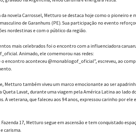
 da novela Carrossel, Metturo se destaca hoje como o pioneiro e 
 masculino de Garanhuns (PE). Sua participação no evento reforço
ões nordestinas e com o público da região.
os mais celebrados foi o encontro com a influenciadora caruar
oficial. Animado, ele comemorou nas redes:
 o encontro aconteceu @monablogof_oficial”, escreveu, ao comp
ento.
, Metturo também viveu um marco emocionante ao ser apadrinh
a Queta Lavat, durante uma viagem pela América Latina ao lado d
s. A veterana, que faleceu aos 94 anos, expressou carinho por ele 
A Fazenda 17, Metturo segue em ascensão e tem conquistado espa
 e carisma.