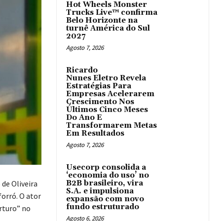
Hot Wheels Monster
Trucks Live™ confirma
Belo Horizonte na
turnê América do Sul
2027
Agosto 7, 2026
Ricardo
Nunes Eletro Revela
Estratégias Para
Empresas Acelerarem
Crescimento Nos
Últimos Cinco Meses
Do Ano E
Transformarem Metas
Em Resultados
Agosto 7, 2026
Usecorp consolida a
‘economia do uso’ no
de Oliveira
B2B brasileiro, vira
S.A. e impulsiona
forró. O ator
expansão com novo
fundo estruturado
rturo” no
Agosto 6, 2026