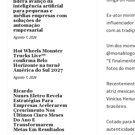
lidera avanço da
inteligência artificial
para pequenas e
Ex-ator mirim
médias empresas com
soluções de
influenciador
automação
com as tradiç
empresarial
Agosto 7, 2026
Um dos moment
Hot Wheels Monster
@monablogof_
Trucks Live™
“E finalmente
confirma Belo
Horizonte na turnê
fotos do mom
América do Sul 2027
Agosto 7, 2026
Recentemente
atriz mexican
Ricardo
Nunes Eletro Revela
Vinicius Henun
Estratégias Para
Empresas Acelerarem
brasileiro.
Crescimento Nos
Últimos Cinco Meses
Do Ano E
Cotado para 
Transformarem
autenticidade
Metas Em Resultados