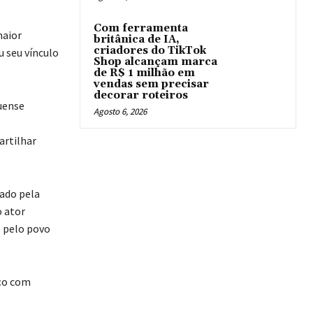
Com ferramenta
maior
britânica de IA,
criadores do TikTok
u seu vínculo
Shop alcançam marca
de R$ 1 milhão em
vendas sem precisar
decorar roteiros
uense
Agosto 6, 2026
artilhar
ado pela
o ator
e pelo povo
ço com