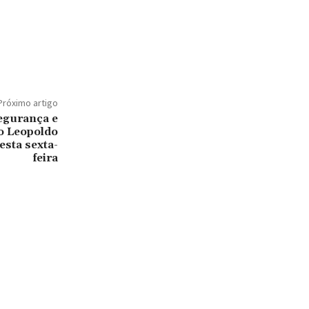
Próximo artigo
egurança e
ro Leopoldo
sta sexta-
feira