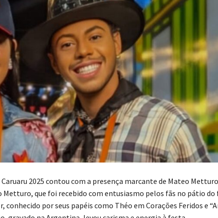
 Caruaru 2025 contou com a presença marcante de Mateo Metturo 
o Metturo, que foi recebido com entusiasmo pelos fãs no pátio do 
or, conhecido por seus papéis como Théo em Corações Feridos e “A
o, gravado na Argentina, levou carisma e energia à festa.