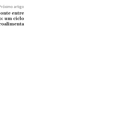
Próximo artigo
ponte entre
o: um ciclo
troalimenta