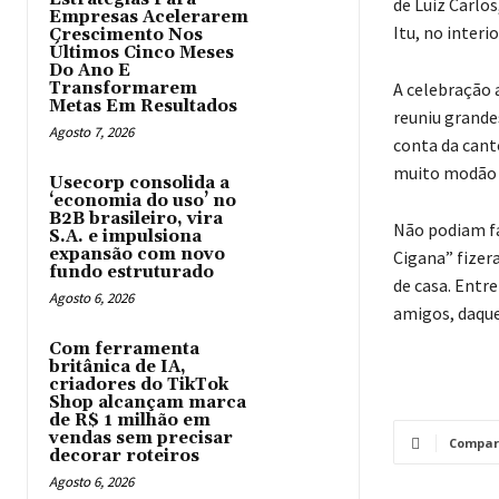
de Luiz Carlo
Empresas Acelerarem
Itu, no interi
Crescimento Nos
Últimos Cinco Meses
Do Ano E
Transformarem
A celebração 
Metas Em Resultados
reuniu grandes
Agosto 7, 2026
conta da cant
muito modão 
Usecorp consolida a
‘economia do uso’ no
B2B brasileiro, vira
Não podiam fal
S.A. e impulsiona
expansão com novo
Cigana” fizer
fundo estruturado
de casa. Entre
Agosto 6, 2026
amigos, daque
Com ferramenta
britânica de IA,
criadores do TikTok
Shop alcançam marca
de R$ 1 milhão em
vendas sem precisar
Compar
decorar roteiros
Agosto 6, 2026