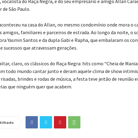
s, vocalista do Raça Negra, e do seu empresário e amigo Allan Car
or de São Paulo.
aconteceu na casa do Allan, no mesmo condomínio onde mora o ca
 amigos, familiares e parceiros de estrada. Ao longo da noite, o s
ora Yasmin Santos e da dupla Gabi e Rapha, que embalaram os co
e sucessos que atravessam gerações.
tar, claro, os clássicos do Raça Negra: hits como “Cheia de Mania
am todo mundo cantar junto e deram aquele clima de show intimis
 risadas, brindes e rodas de música, a festa teve jeitão de reunião 
las que ninguém quer que acabem.
tilhado