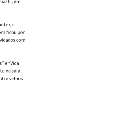
amashi, em
ntor, e
om ficou por
nvidados com
s” e “Vida
ta na sala
entre velhos