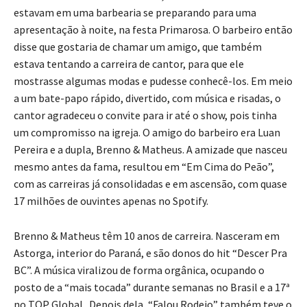
estavam em uma barbearia se preparando para uma
apresentação à noite, na festa Primarosa. O barbeiro então
disse que gostaria de chamar um amigo, que também
estava tentando a carreira de cantor, para que ele
mostrasse algumas modas e pudesse conhecê-los. Em meio
a um bate-papo rápido, divertido, com música e risadas, o
cantor agradeceu o convite para ir até o show, pois tinha
um compromisso na igreja. O amigo do barbeiro era Luan
Pereira e a dupla, Brenno & Matheus. A amizade que nasceu
mesmo antes da fama, resultou em “Em Cima do Peão”,
com as carreiras já consolidadas e em ascensão, com quase
17 milhões de ouvintes apenas no Spotify.
Brenno & Matheus têm 10 anos de carreira. Nasceram em
Astorga, interior do Paraná, e são donos do hit “Descer Pra
BC”. A música viralizou de forma orgânica, ocupando o
posto de a “mais tocada” durante semanas no Brasil e a 17ª
no TOP Global. Depois dela, “Falou Rodeio” também teve o