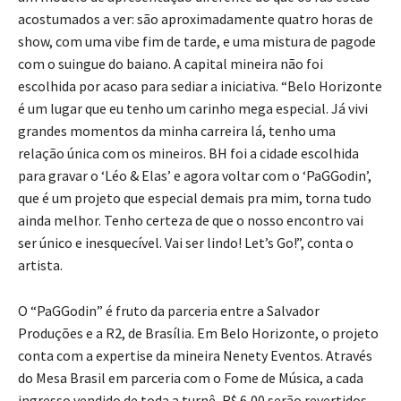
acostumados a ver: são aproximadamente quatro horas de
show, com uma vibe fim de tarde, e uma mistura de pagode
com o suingue do baiano. A capital mineira não foi
escolhida por acaso para sediar a iniciativa. “Belo Horizonte
é um lugar que eu tenho um carinho mega especial. Já vivi
grandes momentos da minha carreira lá, tenho uma
relação única com os mineiros. BH foi a cidade escolhida
para gravar o ‘Léo & Elas’ e agora voltar com o ‘PaGGodin’,
que é um projeto que especial demais pra mim, torna tudo
ainda melhor. Tenho certeza de que o nosso encontro vai
ser único e inesquecível. Vai ser lindo! Let’s Go!”, conta o
artista.
O “PaGGodin” é fruto da parceria entre a Salvador
Produções e a R2, de Brasília. Em Belo Horizonte, o projeto
conta com a expertise da mineira Nenety Eventos. Através
do Mesa Brasil em parceria com o Fome de Música, a cada
ingresso vendido de toda a turnê, R$ 6,00 serão revertidos