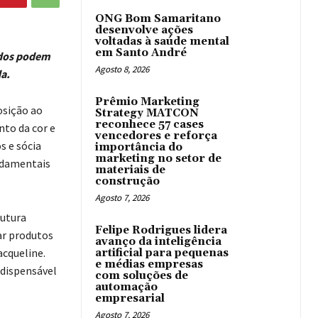
ONG Bom Samaritano
desenvolve ações
voltadas à saúde mental
em Santo André
ados podem
Agosto 8, 2026
da.
Prêmio Marketing
osição ao
Strategy MATCON
reconhece 57 cases
nto da cor e
vencedores e reforça
s e sócia
importância do
marketing no setor de
undamentais
materiais de
construção
Agosto 7, 2026
rutura
Felipe Rodrigues lidera
ar produtos
avanço da inteligência
acqueline.
artificial para pequenas
e médias empresas
ndispensável
com soluções de
automação
empresarial
Agosto 7, 2026