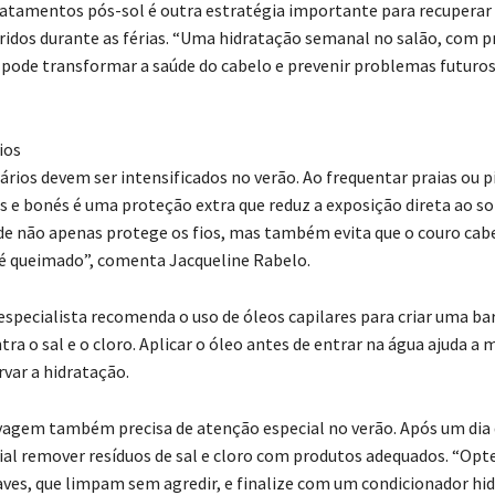
ratamentos pós-sol é outra estratégia importante para recuperar 
ridos durante as férias. “Uma hidratação semanal no salão, com 
, pode transformar a saúde do cabelo e prevenir problemas futuros
ios
ários devem ser intensificados no verão. Ao frequentar praias ou pi
s e bonés é uma proteção extra que reduz a exposição direta ao sol
de não apenas protege os fios, mas também evita que o couro cab
té queimado”, comenta Jacqueline Rabelo.
especialista recomenda o uso de óleos capilares para criar uma bar
ra o sal e o cloro. Aplicar o óleo antes de entrar na água ajuda a 
rvar a hidratação.
avagem também precisa de atenção especial no verão. Após um dia 
ucial remover resíduos de sal e cloro com produtos adequados. “Opt
es, que limpam sem agredir, e finalize com um condicionador hi