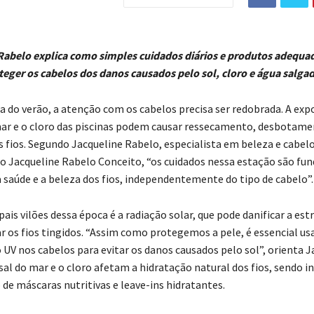
Rabelo explica como simples cuidados diários e produtos adequ
teger os cabelos dos danos causados pelo sol, cloro e água salga
 do verão, a atenção com os cabelos precisa ser redobrada. A exp
 mar e o cloro das piscinas podem causar ressecamento, desbotame
s fios. Segundo Jacqueline Rabelo, especialista em beleza e cabelo
do Jacqueline Rabelo Conceito, “os cuidados nessa estação são f
 saúde e a beleza dos fios, independentemente do tipo de cabelo”.
ais vilões dessa época é a radiação solar, que pode danificar a est
ar os fios tingidos. “Assim como protegemos a pele, é essencial us
UV nos cabelos para evitar os danos causados pelo sol”, orienta J
sal do mar e o cloro afetam a hidratação natural dos fios, sendo i
 de máscaras nutritivas e leave-ins hidratantes.