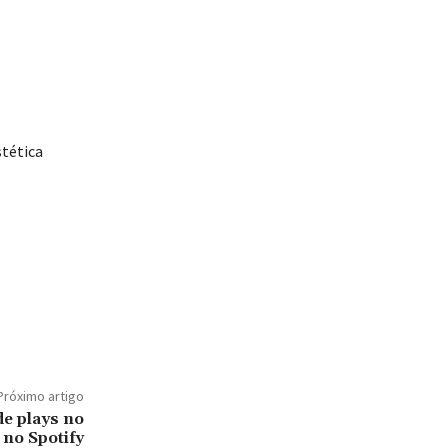
stética
Próximo artigo
de plays no
 no Spotify