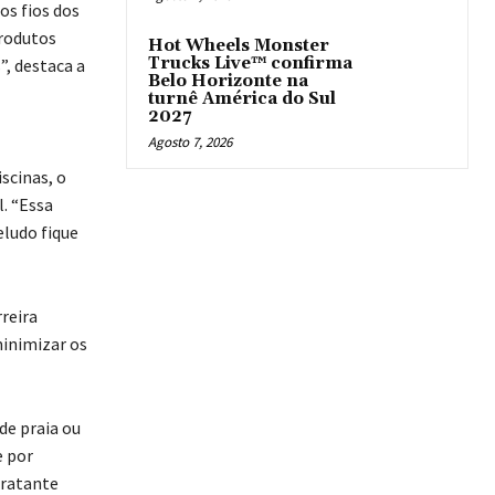
os fios dos
produtos
Hot Wheels Monster
Trucks Live™ confirma
”, destaca a
Belo Horizonte na
turnê América do Sul
2027
Agosto 7, 2026
scinas, o
. “Essa
eludo fique
reira
minimizar os
de praia ou
e por
dratante