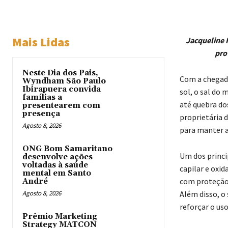
Mais Lidas
Jacqueline 
pro
Neste Dia dos Pais,
Com a chegada
Wyndham São Paulo
Ibirapuera convida
sol, o sal do
famílias a
até quebra do
presentearem com
presença
proprietária 
Agosto 8, 2026
para manter a
ONG Bom Samaritano
Um dos princip
desenvolve ações
voltadas à saúde
capilar e oxid
mental em Santo
com proteção 
André
Agosto 8, 2026
Além disso, o 
reforçar o uso
Prêmio Marketing
Strategy MATCON