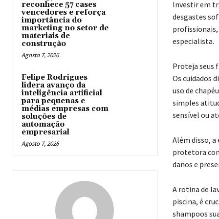
Investir em t
reconhece 57 cases
vencedores e reforça
desgastes sof
importância do
marketing no setor de
profissionais
materiais de
especialista.
construção
Agosto 7, 2026
Proteja seus f
Felipe Rodrigues
Os cuidados di
lidera avanço da
uso de chapéu
inteligência artificial
para pequenas e
simples atitu
médias empresas com
sensível ou a
soluções de
automação
empresarial
Além disso, a 
Agosto 7, 2026
protetora cont
danos e prese
A rotina de l
piscina, é cr
shampoos suav