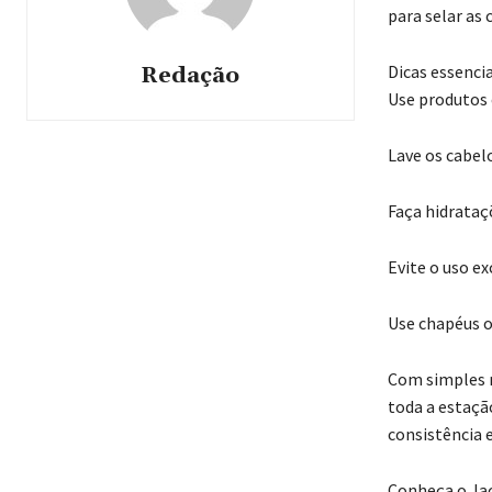
para selar as 
Dicas essencia
Redação
Use produtos
Lave os cabel
Faça hidrataç
Evite o uso e
Use chapéus o
Com simples m
toda a estação
consistência e
Conheça o Ja