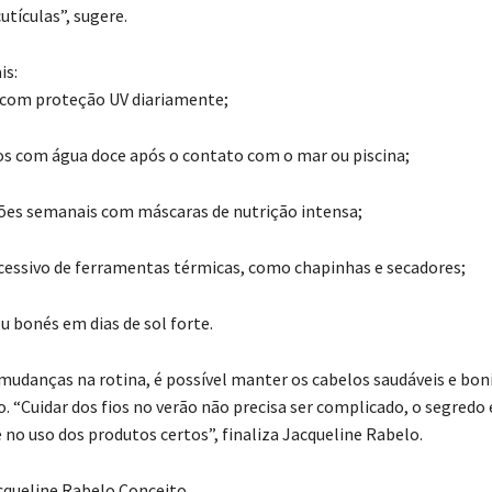
cutículas”, sugere.
is:
 com proteção UV diariamente;
os com água doce após o contato com o mar ou piscina;
ões semanais com máscaras de nutrição intensa;
xcessivo de ferramentas térmicas, como chapinhas e secadores;
u bonés em dias de sol forte.
udanças na rotina, é possível manter os cabelos saudáveis e bon
. “Cuidar dos fios no verão não precisa ser complicado, o segredo 
 no uso dos produtos certos”, finaliza Jacqueline Rabelo.
cqueline Rabelo Conceito