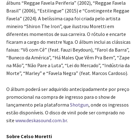
álbuns “Reggae Favela Periferia” (2002), “Reggae Favela
Brasil” (2006), “Estilingue” (2015) e “Contingente Reggae
Favela” (2024). A belíssima capa foi criada pelo artista
mineiro “Shiron The Iron”, que ilustrou Moretti em
diferentes momentos de sua carreira. O rótulo e encarte
ficaram a cargo do mestre Yuga. O álbum inclui as clássicas
faixas: “Vô com Cê” (feat. Fauzi Beydoun), “Farol da Barra”,
“Buneco da América”, “Há Males Que Vêm Pra Bem”, “Zape
na Mão”, “Não Pare a Luta”, “Lei do Mercado”, “Indústria da
Morte”, “Marley” e “Favela Negra” (feat. Marcos Cardoso).
O álbum poderá ser adquirido antecipadamente por preço
promocional na compra de ingresso para o show de
lançamento pela plataforma
Shotgun
, onde os ingressos
estão disponíveis. O disco de vinil pode ser comprado no
site
www.deskasound.com.br
.
Sobre Celso Moretti