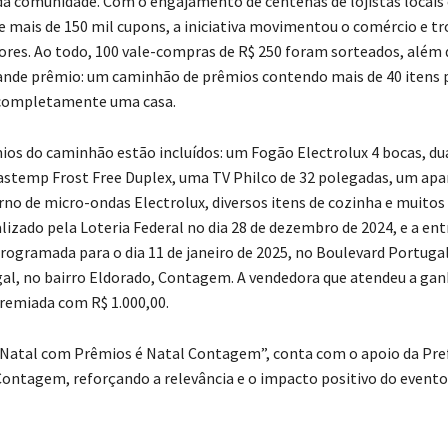
da comunidade. Com o engajamento de centenas de lojistas locais 
de mais de 150 mil cupons, a iniciativa movimentou o comércio e tr
res. Ao todo, 100 vale-compras de R$ 250 foram sorteados, além 
nde prêmio: um caminhão de prêmios contendo mais de 40 itens 
completamente uma casa.
ios do caminhão estão incluídos: um Fogão Electrolux 4 bocas, du
astemp Frost Free Duplex, uma TV Philco de 32 polegadas, um apa
rno de micro-ondas Electrolux, diversos itens de cozinha e muitos
alizado pela Loteria Federal no dia 28 de dezembro de 2024, e a en
rogramada para o dia 11 de janeiro de 2025, no Boulevard Portugal
al, no bairro Eldorado, Contagem. A vendedora que atendeu a ga
emiada com R$ 1.000,00.
Natal com Prêmios é Natal Contagem”, conta com o apoio da Pre
Contagem, reforçando a relevância e o impacto positivo do evento