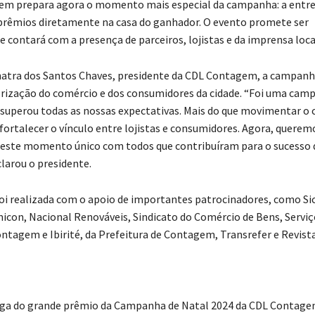
m prepara agora o momento mais especial da campanha: a entreg
rêmios diretamente na casa do ganhador. O evento promete ser
 contará com a presença de parceiros, lojistas e da imprensa loca
natra dos Santos Chaves, presidente da CDL Contagem, a campanh
rização do comércio e dos consumidores da cidade. “Foi uma cam
e superou todas as nossas expectativas. Mais do que movimentar o 
ortalecer o vínculo entre lojistas e consumidores. Agora, querem
este momento único com todos que contribuíram para o sucesso 
eclarou o presidente.
i realizada com o apoio de importantes patrocinadores, como Si
micon, Nacional Renováveis, Sindicato do Comércio de Bens, Serviç
ntagem e Ibirité, da Prefeitura de Contagem, Transrefer e Revista
ega do grande prêmio da Campanha de Natal 2024 da CDL Contag