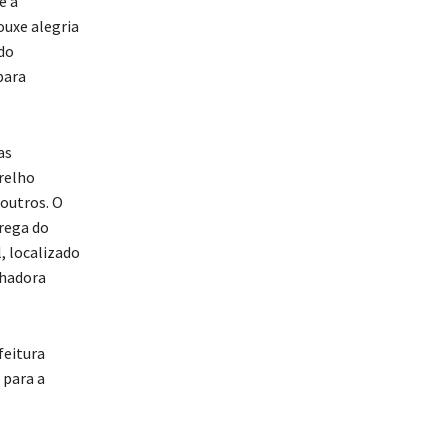
e a
ouxe alegria
do
para
as
relho
 outros. O
trega do
, localizado
nhadora
feitura
 para a