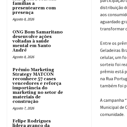
participação 
famílias a
distribuição 
presentearem com
presença
aos consumido
Agosto 8, 2026
aguardado gra
transformar 
ONG Bom Samaritano
desenvolve ações
voltadas à saúde
Entre os prêm
mental em Santo
Geladeiras Br
André
Agosto 8, 2026
celular, um fo
sorteio foi re
Prêmio Marketing
prêmio está p
Strategy MATCON
na Rua Portug
reconhece 57 cases
vencedores e reforça
também foi pr
importância do
marketing no setor de
materiais de
A campanha “
construção
Municipal de 
Agosto 7, 2026
comunidade.
Felipe Rodrigues
lidera avanço da