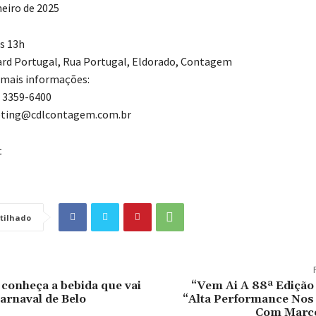
neiro de 2025
às 13h
ard Portugal, Rua Portugal, Eldorado, Contagem
 mais informações:
) 3359-6400
eting@cdlcontagem.com.br
t
tilhado
 conheça a bebida que vai
“Vem Ai A 88ª Edição
arnaval de Belo
“Alta Performance Nos
Com Marco