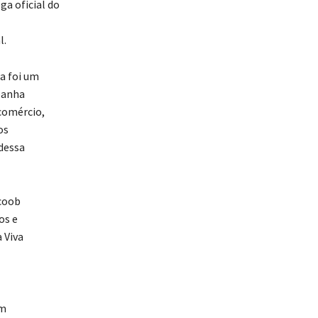
a oficial do
l.
a foi um
panha
comércio,
os
dessa
coob
os e
 Viva
em