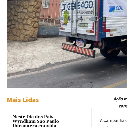
Mais Lidas
Ação m
cons
Neste Dia dos Pais,
A Campanha de
Wyndham São Paulo
Ibirapuera convida