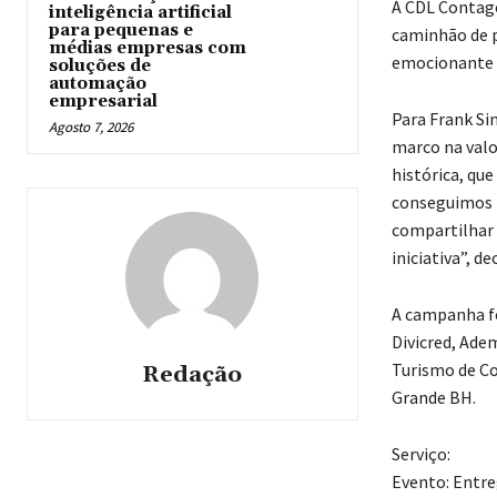
A CDL Contage
inteligência artificial
para pequenas e
caminhão de p
médias empresas com
emocionante e
soluções de
automação
empresarial
Para Frank Si
Agosto 7, 2026
marco na valo
histórica, qu
conseguimos f
compartilhar 
iniciativa”, d
A campanha fo
Divicred, Ade
Turismo de Co
Redação
Grande BH.
Serviço:
Evento: Entr