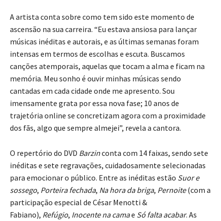
A artista conta sobre como tem sido este momento de
ascensão na sua carreira. “Eu estava ansiosa para lançar
músicas inéditas e autorais, e as últimas semanas foram
intensas em termos de escolhas e escuta. Buscamos
canções atemporais, aquelas que tocam a alma e ficam na
memória. Meu sonho é ouvir minhas músicas sendo
cantadas em cada cidade onde me apresento. Sou
imensamente grata por essa nova fase; 10 anos de
trajetória online se concretizam agora com a proximidade
dos fãs, algo que sempre almejei”, revela a cantora.
O repertório do DVD
Barzin
conta com 14 faixas, sendo sete
inéditas e sete regravações, cuidadosamente selecionadas
para emocionar o público. Entre as inéditas estão
Suor e
sossego
,
Porteira fechada
,
Na hora da briga
,
Pernoite
(com a
participação especial de César Menotti &
Fabiano),
Refúgio
,
Inocente na cama
e
Só falta acabar
. As