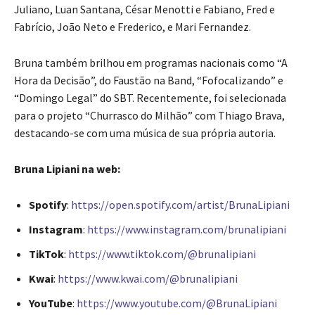
Juliano, Luan Santana, César Menotti e Fabiano, Fred e
Fabrício, João Neto e Frederico, e Mari Fernandez.
Bruna também brilhou em programas nacionais como “A
Hora da Decisão”, do Faustão na Band, “Fofocalizando” e
“Domingo Legal” do SBT. Recentemente, foi selecionada
para o projeto “Churrasco do Milhão” com Thiago Brava,
destacando-se com uma música de sua própria autoria.
Bruna Lipiani na web:
Spotify
:
https://open.spotify.com/artist/BrunaLipiani
Instagram
:
https://www.instagram.com/brunalipiani
TikTok
:
https://www.tiktok.com/@brunalipiani
Kwai
:
https://www.kwai.com/@brunalipiani
YouTube
:
https://www.youtube.com/@BrunaLipiani