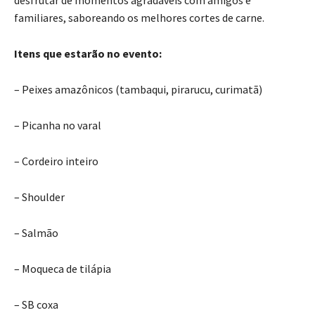
desfrutar de momentos agradáveis com amigos e
familiares, saboreando os melhores cortes de carne.
Itens que estarão no evento:
– Peixes amazônicos (tambaqui, pirarucu, curimatã)
– Picanha no varal
– Cordeiro inteiro
– Shoulder
– Salmão
– Moqueca de tilápia
– SB coxa