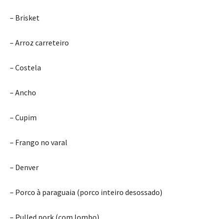
– Brisket
– Arroz carreteiro
– Costela
– Ancho
– Cupim
– Frango no varal
– Denver
– Porco à paraguaia (porco inteiro desossado)
– Pulled pork (com lombo)