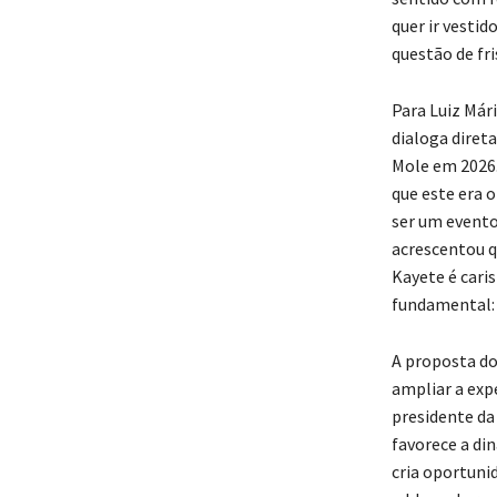
quer ir vestid
questão de fr
Para Luiz Mári
dialoga diret
Mole em 2026.
que este era 
ser um evento
acrescentou q
Kayete é caris
fundamental: 
A proposta do
ampliar a exp
presidente da
favorece a din
cria oportuni