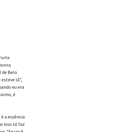
forte
 honra
l de Belo
esteve lá”,
uando eu era
sismo, é
 é a essência
as isso só faz
se. “Se você