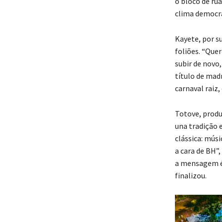
o bloco de ru
clima democrá
Kayete, por s
foliões. “Quer
subir de novo,
título de madr
carnaval raiz,
Totove, produ
una tradição 
clássica: músi
a cara de BH”
a mensagem é 
finalizou.