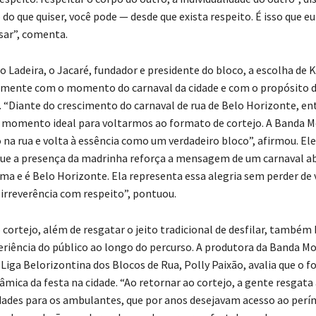
o do que quiser, você pode — desde que exista respeito. É isso que eu
isar”, comenta.
o Ladeira, o Jacaré, fundador e presidente do bloco, a escolha de 
amente com o momento do carnaval da cidade e com o propósito 
 “Diante do crescimento do carnaval de rua de Belo Horizonte, 
o momento ideal para voltarmos ao formato de cortejo. A Banda M
 na rua e volta à essência como um verdadeiro bloco”, afirmou. Ele
ue a presença da madrinha reforça a mensagem de um carnaval ab
ma e é Belo Horizonte. Ela representa essa alegria sem perder de v
irreverência com respeito”, pontuou.
 cortejo, além de resgatar o jeito tradicional de desfilar, também
eriência do público ao longo do percurso. A produtora da Banda Mo
 Liga Belorizontina dos Blocos de Rua, Polly Paixão, avalia que o 
âmica da festa na cidade. “Ao retornar ao cortejo, a gente resgata 
dades para os ambulantes, que por anos desejavam acesso ao per