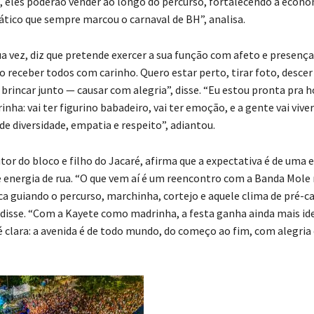
a, eles poderão vender ao longo do percurso, fortalecendo a econom
tico que sempre marcou o carnaval de BH”, analisa.
ua vez, diz que pretende exercer a sua função com afeto e presenç
o receber todos com carinho. Quero estar perto, tirar foto, descer 
 brincar junto — causar com alegria”, disse. “Eu estou pronta pra 
inha: vai ter figurino babadeiro, vai ter emoção, e a gente vai vive
 de diversidade, empatia e respeito”, adiantou.
tor do bloco e filho do Jacaré, afirma que a expectativa é de uma 
e energia de rua. “O que vem aí é um reencontro com a Banda Mole
ca guiando o percurso, marchinha, cortejo e aquele clima de pré-c
, disse. “Com a Kayete como madrinha, a festa ganha ainda mais id
clara: a avenida é de todo mundo, do começo ao fim, com alegria 