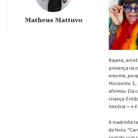
Matheus Mattuvo
Kayete, artis
presença na c
enorme, porqu
Horizonte. E, 
afirmou. Ela 
criança. Entã
história — e 
A madrinha ta
da festa. “Car
sentido com re