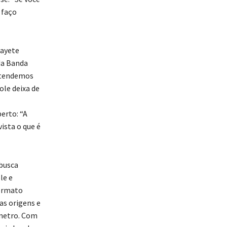
 faço
Kayete
da Banda
entendemos
ole deixa de
erto: “A
ista o que é
 busca
le e
formato
as origens e
ímetro. Com