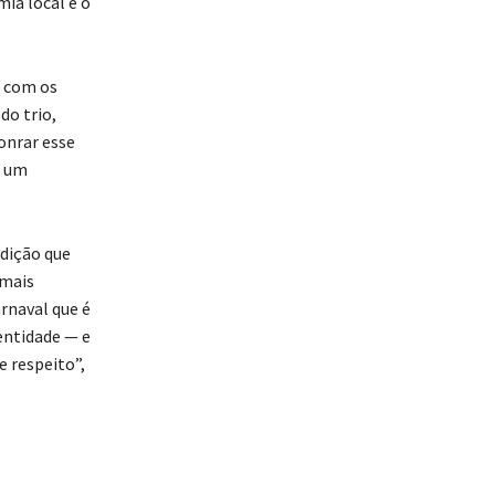
ia local e o
a com os
do trio,
honrar esse
r um
edição que
 mais
arnaval que é
entidade — e
e respeito”,