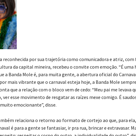
ta reconhecida por sua trajetória como comunicadora e atriz, com 
ultura da capital mineira, recebeu o convite com emoção. “É uma
e a Banda Mole é, para muita gente, a abertura oficial do Carnava
por mais vibrante que o carnaval esteja hoje, a Banda Mole sempre 
conta que a relação com o bloco vem de cedo: “Meu pai me levava q
o, ver esse movimento de resgatar as raízes mexe comigo. É saudo
é muito emocionante”, disse.
mbém relaciona o retorno ao formato de cortejo ao que, para ela,
naval é para a gente se fantasiar, ir pra rua, brincar e extravasar. M
speito: respeitar o corpo do outro, a individualidade do outro”, dis