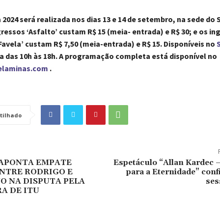
 2024 será realizada nos dias 13 e 14 de setembro, na sede do
ressos ‘Asfalto’ custam R$ 15 (meia- entrada) e R$ 30; e os in
Favela’ custam R$ 7,50 (meia-entrada) e R$ 15. Disponíveis no
na das 10h às 18h. A programação completa está disponível no
elaminas.com
.
tilhado
 APONTA EMPATE
Espetáculo “Allan Kardec 
NTRE RODRIGO E
para a Eternidade” con
O NA DISPUTA PELA
ses
A DE ITU