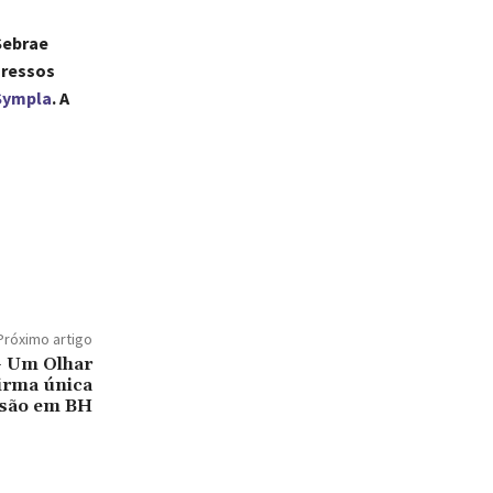
 Sebrae
gressos
Sympla
. A
Próximo artigo
– Um Olhar
firma única
são em BH