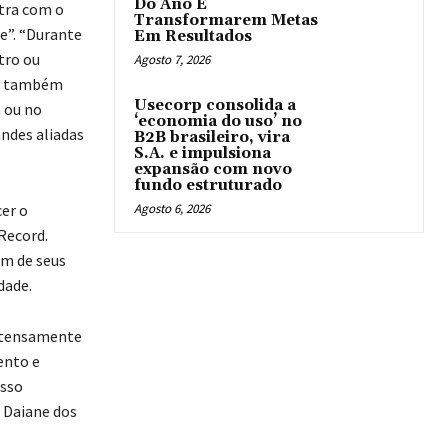
Do Ano E
stra com o
Transformarem Metas
e”. “Durante
Em Resultados
tro ou
Agosto 7, 2026
s, também
Usecorp consolida a
 ou no
‘economia do uso’ no
ndes aliadas
B2B brasileiro, vira
S.A. e impulsiona
expansão com novo
fundo estruturado
er o
Agosto 6, 2026
Record.
em de seus
dade.
intensamente
ento e
osso
a Daiane dos