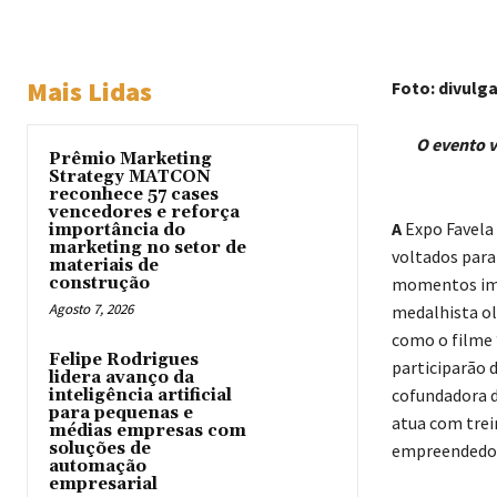
Mais Lidas
Foto: divulg
O evento v
Prêmio Marketing
Strategy MATCON
reconhece 57 cases
vencedores e reforça
A
Expo Favela
importância do
marketing no setor de
voltados para
materiais de
construção
momentos impo
Agosto 7, 2026
medalhista ol
como o filme 
Felipe Rodrigues
participarão 
lidera avanço da
cofundadora d
inteligência artificial
para pequenas e
atua com trei
médias empresas com
soluções de
empreendedor
automação
empresarial