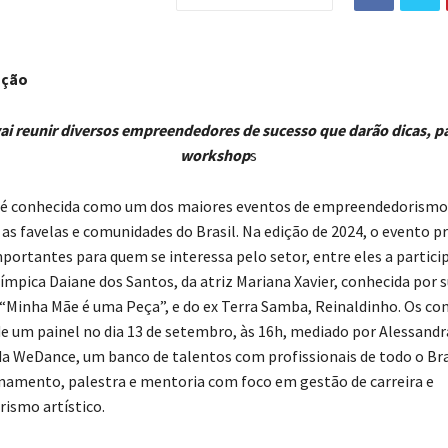
ação
ai reunir diversos empreendedores de sucesso que darão dicas, pa
workshop
s
 é conhecida como um dos maiores eventos de empreendedorismo
 as favelas e comunidades do Brasil. Na edição de 2024, o evento 
rtantes para quem se interessa pelo setor, entre eles a partici
ímpica Daiane dos Santos, da atriz Mariana Xavier, conhecida por 
“Minha Mãe é uma Peça”, e do ex Terra Samba, Reinaldinho. Os co
de um painel no dia 13 de setembro, às 16h, mediado por Alessandr
a WeDance, um banco de talentos com profissionais de todo o Bra
namento, palestra e mentoria com foco em gestão de carreira e
ismo artístico.