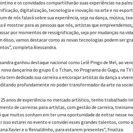
intino e os convidados compartilharão suas experiências na pale
ificação, digitalização, tecnologia e inovação na arte e no esport
 um de nós falará sobre sua experiência, seja na dança, música, tea
eia é mostrar para as pessoas que nós, artistas que empreendemo
ssar por momentos de ressignificação, seja por mudanças na vida
m disso, vamos destacar como as novas tecnologias podem ser gra
tos”, completa Alessandra.
sandra ganhou destaque nacional como Lelê Pingo de Mel, ao venc
 nova dançarina do grupo É o Tchan, no Programa do Gugu, na TV 
la tem dedicado sua carreira a encorajar artistas da dança a viver
editando profundamente no poder transformador da arte na socie
25 anos de experiência no mercado artístico, tenho trabalhado 
mento de carreiras para artistas, com gestão de carreira, treinam
i que muitos sonham em ter uma oportunidade de entrar nesse n
r isso estarei no evento e convidei esses grandes talentos, como 
ana Xavier e o Reinaldinho, para estarem presentes”, finaliza.