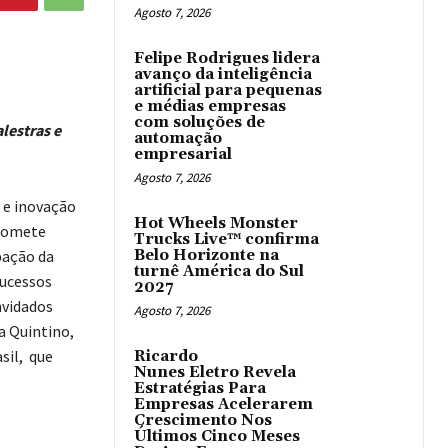
Agosto 7, 2026
Felipe Rodrigues lidera
avanço da inteligência
artificial para pequenas
e médias empresas
com soluções de
lestras e
automação
empresarial
Agosto 7, 2026
 e inovação
Hot Wheels Monster
promete
Trucks Live™ confirma
pação da
Belo Horizonte na
turnê América do Sul
sucessos
2027
nvidados
Agosto 7, 2026
a Quintino,
sil, que
Ricardo
Nunes Eletro Revela
Estratégias Para
Empresas Acelerarem
Crescimento Nos
Últimos Cinco Meses