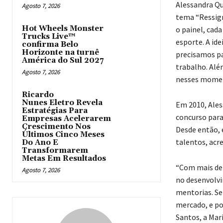
Alessandra Qu
Agosto 7, 2026
tema “Ressign
Hot Wheels Monster
o painel, cada
Trucks Live™
esporte. A id
confirma Belo
Horizonte na turnê
precisamos pa
América do Sul 2027
trabalho. Alé
Agosto 7, 2026
nesses momen
Ricardo
Nunes Eletro Revela
Em 2010, Ales
Estratégias Para
concurso para
Empresas Acelerarem
Crescimento Nos
Desde então, e
Últimos Cinco Meses
talentos, acr
Do Ano E
Transformarem
Metas Em Resultados
“Com mais de 
Agosto 7, 2026
no desenvolvi
mentorias. Se
mercado, e po
Santos, a Mari